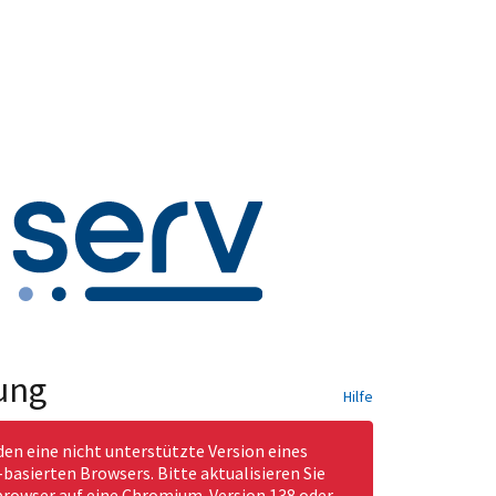
ung
Hilfe
den eine nicht unterstützte Version eines
asierten Browsers. Bitte aktualisieren Sie
rowser auf eine Chromium-Version 138 oder