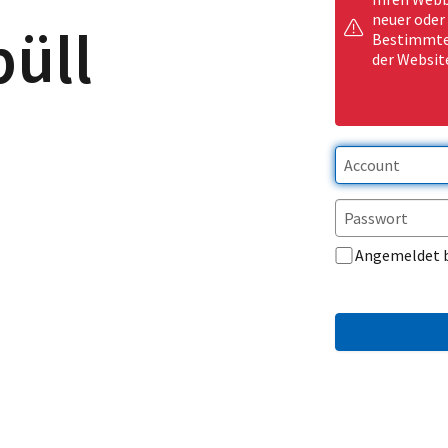
neuer oder
büll
Bestimmte 
der Websit
Angemeldet 